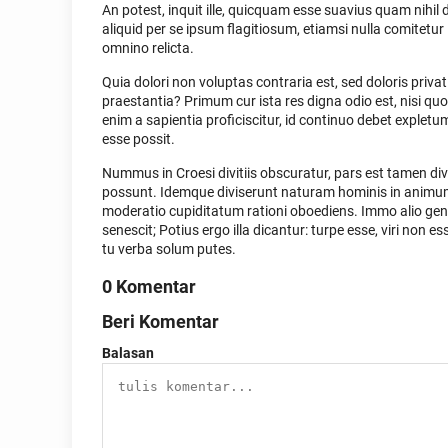
An potest, inquit ille, quicquam esse suavius quam nihil
aliquid per se ipsum flagitiosum, etiamsi nulla comit
omnino relicta.
Quia dolori non voluptas contraria est, sed doloris priva
praestantia? Primum cur ista res digna odio est, nisi qu
enim a sapientia proficiscitur, id continuo debet expl
esse possit.
Nummus in Croesi divitiis obscuratur, pars est tamen d
possunt. Idemque diviserunt naturam hominis in animum
moderatio cupiditatum rationi oboediens. Immo alio gener
senescit; Potius ergo illa dicantur: turpe esse, viri non 
tu verba solum putes.
0 Komentar
Beri Komentar
Balasan