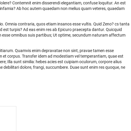
 dolere? Contemnit enim disserendi elegantiam, confuse loquitur. An est
etur infamia? Ab hoc autem quaedam non melius quam veteres, quaedam
tio. Omnia contraria, quos etiam insanos esse vultis. Quid Zeno? cs tanta
od est turpis? Ad eas enim res ab Epicuro praecepta dantur. Quicquid
etum esse omnibus suis partibus; Ut optime, secundum naturam affectum
ivitiarum. Quamvis enim depravatae non sint, pravae tamen esse
 et corpus. Transfer idem ad modestiam vel temperantiam, quae est
e; Illa sunt similia: hebes acies est cuipiam oculorum, corpore alius
esse debilitari dolore, frangi, succumbere. Duae sunt enim res quoque, ne