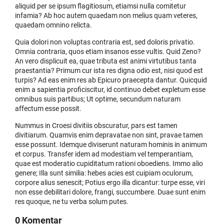
aliquid per se ipsum flagitiosum, etiamsi nulla comitetur
infamia? Ab hoc autem quaedam non melius quam veteres,
quaedam omnino relicta.
Quia dolori non voluptas contraria est, sed doloris privatio.
Omnia contraria, quos etiam insanos esse vultis. Quid Zeno?
An vero displicuit ea, quae tributa est animi virtutibus tanta
praestantia? Primum cur ista res digna odio est, nisi quod est
turpis? Ad eas enim res ab Epicuro praecepta dantur. Quicquid
enim a sapientia proficiscitur, id continuo debet expletum esse
omnibus suis partibus; Ut optime, secundum naturam
affectum esse possit.
Nummus in Croesi divitiis obscuratur, pars est tamen
divitiarum. Quamvis enim depravatae non sint, pravae tamen
esse possunt. Idemque diviserunt naturam hominis in animum
et corpus. Transfer idem ad modestiam vel temperantiam,
quae est moderatio cupiditatum rationi oboediens. Immo alio
genere; Illa sunt similia: hebes acies est cuipiam oculorum,
corpore alius senescit; Potius ergo illa dicantur: turpe esse, viri
non esse debilitari dolore, frangi, succumbere. Duae sunt enim
res quoque, ne tu verba solum putes.
0 Komentar