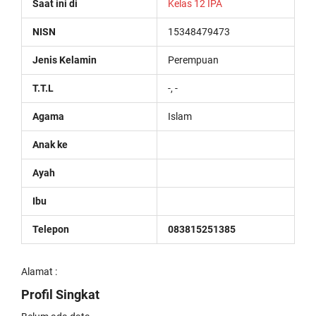
Saat ini di
Kelas 12 IPA
NISN
15348479473
Jenis Kelamin
Perempuan
T.T.L
-, -
Agama
Islam
Anak ke
Ayah
Ibu
Telepon
083815251385
Alamat :
Profil Singkat