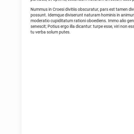
Nummus in Croesi divitiis obscuratur, pars est tamen d
possunt. Idemque diviserunt naturam hominis in animum
moderatio cupiditatum rationi oboediens. Immo alio gener
senescit; Potius ergo illa dicantur: turpe esse, viri non 
tu verba solum putes.