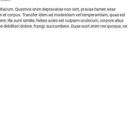
ivitiarum. Quamvis enim depravatae non sint, pravae tamen esse
 et corpus. Transfer idem ad modestiam vel temperantiam, quae est
e; Illa sunt similia: hebes acies est cuipiam oculorum, corpore alius
esse debilitari dolore, frangi, succumbere. Duae sunt enim res quoque, ne