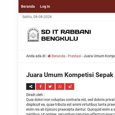
Beranda
Log In
Sabtu, 08-08-2026
Anda ada di :
Beranda
-
Prestasi
-
Juara Umum Kompeti
Juara Umum Kompetisi Sepak B
Diraih oleh
:
Quia dolori non voluptas contraria est, sed doloris priv
displicuit ea, quae tributa est animi virtutibus tanta pra
enim res ab Epicuro praecepta dantur. Quicquid enim a s
partibus; Ut optime, secundum naturam affectum esse p