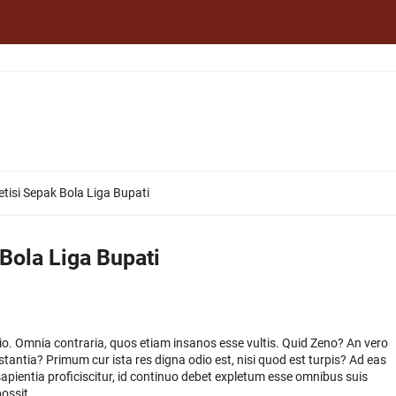
si Sepak Bola Liga Bupati
ola Liga Bupati
atio. Omnia contraria, quos etiam insanos esse vultis. Quid Zeno? An vero
estantia? Primum cur ista res digna odio est, nisi quod est turpis? Ad eas
apientia proficiscitur, id continuo debet expletum esse omnibus suis
ossit.