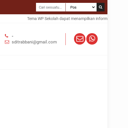
Tema WP Sekolah dapat menampilkan informasi dalam text
-
sditrabbani@gmail.com