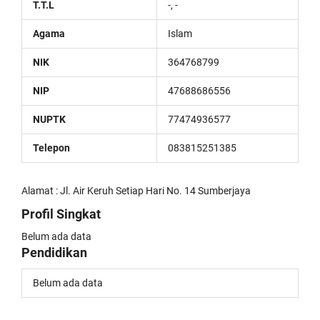
T.T.L
-, -
Agama
Islam
NIK
364768799
NIP
47688686556
NUPTK
77474936577
Telepon
083815251385
Alamat : Jl. Air Keruh Setiap Hari No. 14 Sumberjaya
Profil Singkat
Belum ada data
Pendidikan
Belum ada data