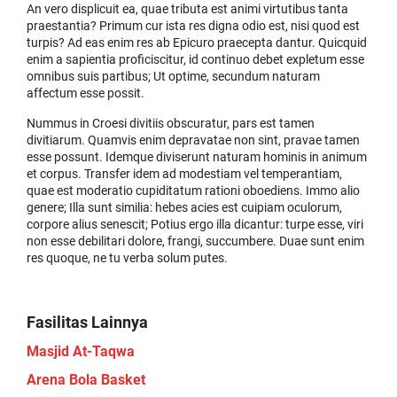
An vero displicuit ea, quae tributa est animi virtutibus tanta
praestantia? Primum cur ista res digna odio est, nisi quod est
turpis? Ad eas enim res ab Epicuro praecepta dantur. Quicquid
enim a sapientia proficiscitur, id continuo debet expletum esse
omnibus suis partibus; Ut optime, secundum naturam
affectum esse possit.
Nummus in Croesi divitiis obscuratur, pars est tamen
divitiarum. Quamvis enim depravatae non sint, pravae tamen
esse possunt. Idemque diviserunt naturam hominis in animum
et corpus. Transfer idem ad modestiam vel temperantiam,
quae est moderatio cupiditatum rationi oboediens. Immo alio
genere; Illa sunt similia: hebes acies est cuipiam oculorum,
corpore alius senescit; Potius ergo illa dicantur: turpe esse, viri
non esse debilitari dolore, frangi, succumbere. Duae sunt enim
res quoque, ne tu verba solum putes.
Fasilitas Lainnya
Masjid At-Taqwa
Arena Bola Basket