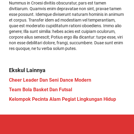
Nummus in Croesi divitiis obscuratur, pars est tamen
divitiarum. Quamvis enim depravatae non sint, pravae tamen
esse possunt. Idemque diviserunt naturam hominis in animum
et corpus. Transfer idem ad modestiam vel temperantiam,
quae est moderatio cupiditatum rationi oboediens. Immo alio
genere; Illa sunt similia: hebes acies est cuipiam oculorum,
corpore alius senescit; Potius ergo illa dicantur: turpe esse, viri
non esse debilitari dolore, frangi, succumbere. Duae sunt enim
res quoque, ne tu verba solum putes.
Ekskul Lainnya
Cheer Leader Dan Seni Dance Modern
Team Bola Basket Dan Futsal
Kelompok Pecinta Alam Pegiat Lingkungan Hidup