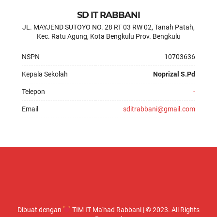
SD IT RABBANI
JL. MAYJEND SUTOYO NO. 28 RT 03 RW 02, Tanah Patah,
Kec. Ratu Agung, Kota Bengkulu Prov. Bengkulu
NSPN
10703636
Kepala Sekolah
Noprizal S.Pd
Telepon
-
Email
sditrabbani@gmail.com
Dibuat dengan
TIM IT Ma'had Rabbani | © 2023. All Rights