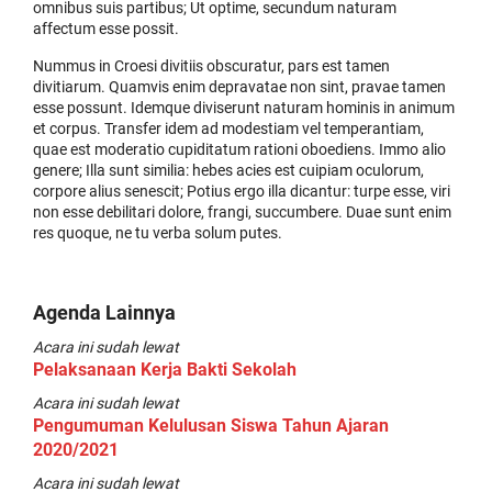
omnibus suis partibus; Ut optime, secundum naturam
affectum esse possit.
Nummus in Croesi divitiis obscuratur, pars est tamen
divitiarum. Quamvis enim depravatae non sint, pravae tamen
esse possunt. Idemque diviserunt naturam hominis in animum
et corpus. Transfer idem ad modestiam vel temperantiam,
quae est moderatio cupiditatum rationi oboediens. Immo alio
genere; Illa sunt similia: hebes acies est cuipiam oculorum,
corpore alius senescit; Potius ergo illa dicantur: turpe esse, viri
non esse debilitari dolore, frangi, succumbere. Duae sunt enim
res quoque, ne tu verba solum putes.
Agenda Lainnya
Acara ini sudah lewat
Pelaksanaan Kerja Bakti Sekolah
Acara ini sudah lewat
Pengumuman Kelulusan Siswa Tahun Ajaran
2020/2021
Acara ini sudah lewat