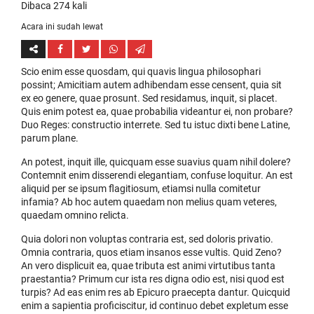
Dibaca 274 kali
Acara ini sudah lewat
Scio enim esse quosdam, qui quavis lingua philosophari
possint; Amicitiam autem adhibendam esse censent, quia sit
ex eo genere, quae prosunt. Sed residamus, inquit, si placet.
Quis enim potest ea, quae probabilia videantur ei, non probare?
Duo Reges: constructio interrete. Sed tu istuc dixti bene Latine,
parum plane.
An potest, inquit ille, quicquam esse suavius quam nihil dolere?
Contemnit enim disserendi elegantiam, confuse loquitur. An est
aliquid per se ipsum flagitiosum, etiamsi nulla comitetur
infamia? Ab hoc autem quaedam non melius quam veteres,
quaedam omnino relicta.
Quia dolori non voluptas contraria est, sed doloris privatio.
Omnia contraria, quos etiam insanos esse vultis. Quid Zeno?
An vero displicuit ea, quae tributa est animi virtutibus tanta
praestantia? Primum cur ista res digna odio est, nisi quod est
turpis? Ad eas enim res ab Epicuro praecepta dantur. Quicquid
enim a sapientia proficiscitur, id continuo debet expletum esse